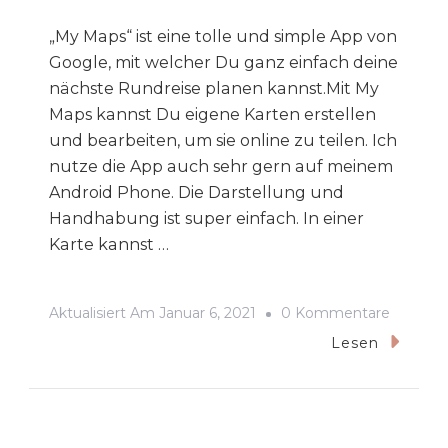
„My Maps“ ist eine tolle und simple App von
Google, mit welcher Du ganz einfach deine
nächste Rundreise planen kannst.Mit My
Maps kannst Du eigene Karten erstellen
und bearbeiten, um sie online zu teilen. Ich
nutze die App auch sehr gern auf meinem
Android Phone. Die Darstellung und
Handhabung ist super einfach. In einer
Karte kannst …
Zu
Aktualisiert Am
Januar 6, 2021
0 Kommentare
„My
Lesen
Maps“
Für
Rundrei