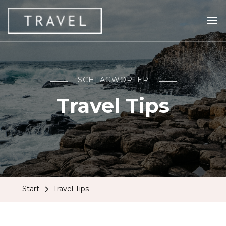
Travel Addiction
Reiseblog von Addi VL
SCHLAGWÖRTER
Travel Tips
Start
Travel Tips