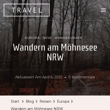
Travel Addiction
Reiseblog von Addi VL
EUROPA
NRW
WANDERUNGEN
Wandern am Möhnesee
NRW
Zu
Aktualisiert Am
April 6, 2021
0 Kommentare
Wander
Am
Möhnes
Start
Blog
Reisen
Europa
NRW
Wandern am Möhnesee NRW