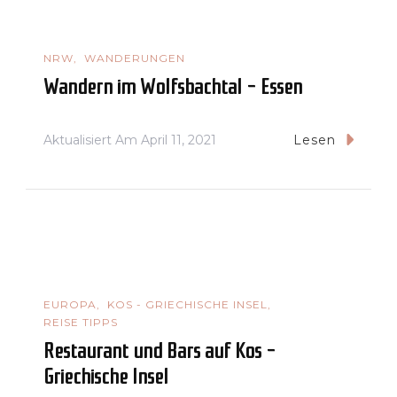
NRW
WANDERUNGEN
Wandern im Wolfsbachtal – Essen
Aktualisiert Am
April 11, 2021
Lesen
EUROPA
KOS - GRIECHISCHE INSEL
REISE TIPPS
Restaurant und Bars auf Kos –
Griechische Insel