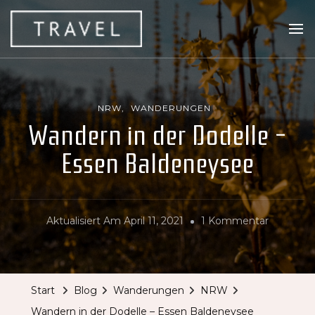
Travel Addiction
Reiseblog von Addi VL
NRW
WANDERUNGEN
Wandern in der Dodelle –
Essen Baldeneysee
Zu
Aktualisiert Am
April 11, 2021
1 Kommentar
Wandern
In
Der
Start
Blog
Wanderungen
NRW
Dodelle
Wandern in der Dodelle – Essen Baldeneysee