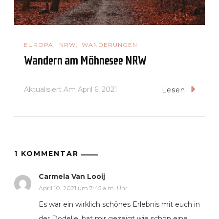
EUROPA
NRW
WANDERUNGEN
Wandern am Möhnesee NRW
Aktualisiert Am
April 6, 2021
Lesen
1 KOMMENTAR
Carmela Van Looij
April 10, 2021 um 7:45 a.m. Uhr
Es war ein wirklich schönes Erlebnis mit euch in
der Dodelle, hat mir gezeigt wie schön eine